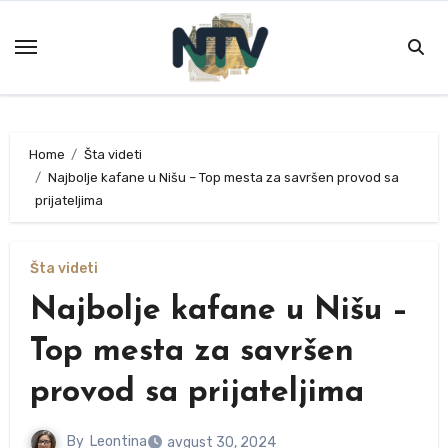
Skip
to
content
Home
Šta videti
Najbolje kafane u Nišu – Top mesta za savršen provod sa
prijateljima
Šta videti
Najbolje kafane u Nišu –
Top mesta za savršen
provod sa prijateljima
By
Leontina
avgust 30, 2024