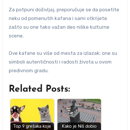
Za potpuni doživljaj, preporučuje se da posetite
neku od pomenutih kafana i sami otkrijete
zašto su one tako važan deo niške kulturne
scene.
Ove kafane su više od mesta za izlazak; one su
simboli autentičnosti i radosti života u ovom
predivnom gradu.
Related Posts:
Top 9 grešaka koje
Kako je Niš dobio