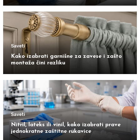
Saveti
Kako izabrati garnišne za zavese i zašto
montaža čini razliku
Saveti
Nitril, lateks ili vinil, kako izabrati prave
jednokratne zaštitne rukavice