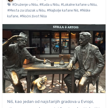
#Druženje u Nišu
,
#Kuda u Nišu
,
#Lokalne kafane u Nišu
,
#Mesta za izlazak u Nišu
,
#Najbolje kafane Niš
,
#Niške
kafane
,
#Noćni život Niša
Niš, kao jedan od najstarijih gradova u Evropi,