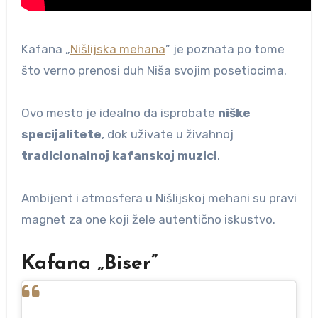
Kafana „
Nišlijska mehana
” je poznata po tome
što verno prenosi duh Niša svojim posetiocima.
Ovo mesto je idealno da isprobate
niške
specijalitete
, dok uživate u živahnoj
tradicionalnoj kafanskoj muzici
.
Ambijent i atmosfera u Nišlijskoj mehani su pravi
magnet za one koji žele autentično iskustvo.
Kafana „Biser”