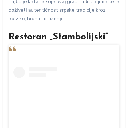
najbolje kafane koje ovaj grad nudi. U njima ćete
doživeti autentičnost srpske tradicije kroz
muziku, hranu i druženje.
Restoran „Stambolijski“