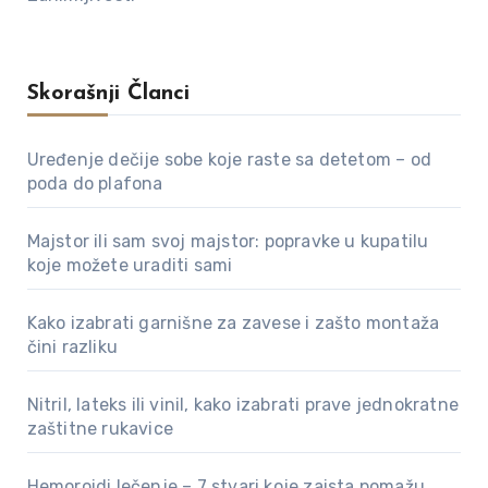
Skorašnji Članci
Uređenje dečije sobe koje raste sa detetom – od
poda do plafona
Majstor ili sam svoj majstor: popravke u kupatilu
koje možete uraditi sami
Kako izabrati garnišne za zavese i zašto montaža
čini razliku
Nitril, lateks ili vinil, kako izabrati prave jednokratne
zaštitne rukavice
Hemoroidi lečenje – 7 stvari koje zaista pomažu