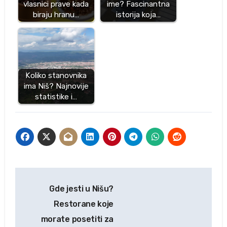
vlasnici prave kada
ime? Fascinantna
biraju hranu…
istorija koja…
Koliko stanovnika
ima Niš? Najnovije
statistike i…
Kretanje
Gde jesti u Nišu?
članka
Restorane koje
morate posetiti za