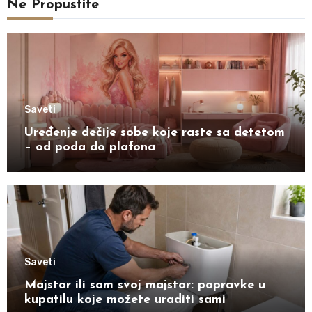
Ne Propustite
Saveti
Uređenje dečije sobe koje raste sa detetom
– od poda do plafona
Saveti
Majstor ili sam svoj majstor: popravke u
kupatilu koje možete uraditi sami