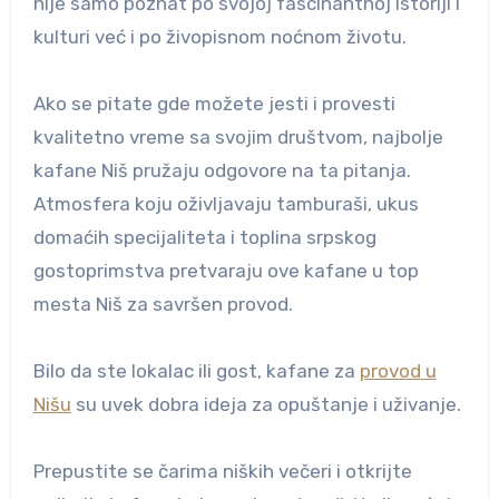
nije samo poznat po svojoj fascinantnoj istoriji i
kulturi već i po živopisnom noćnom životu.
Ako se pitate gde možete jesti i provesti
kvalitetno vreme sa svojim društvom, najbolje
kafane Niš pružaju odgovore na ta pitanja.
Atmosfera koju oživljavaju tamburaši, ukus
domaćih specijaliteta i toplina srpskog
gostoprimstva pretvaraju ove kafane u top
mesta Niš za savršen provod.
Bilo da ste lokalac ili gost, kafane za
provod u
Nišu
su uvek dobra ideja za opuštanje i uživanje.
Prepustite se čarima niških večeri i otkrijte