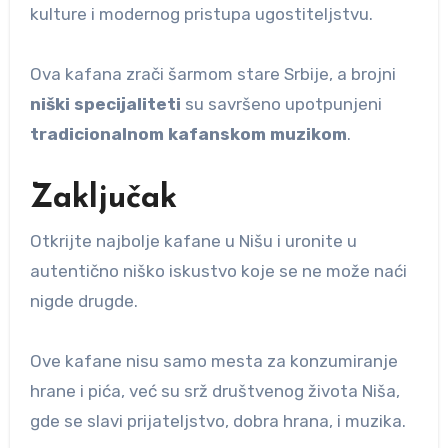
kulture i modernog pristupa ugostiteljstvu.
Ova kafana zrači šarmom stare Srbije, a brojni
niški specijaliteti
su savršeno upotpunjeni
tradicionalnom kafanskom muzikom
.
Zaključak
Otkrijte najbolje kafane u Nišu i uronite u
autentično niško iskustvo koje se ne može naći
nigde drugde.
Ove kafane nisu samo mesta za konzumiranje
hrane i pića, već su srž društvenog života Niša,
gde se slavi prijateljstvo, dobra hrana, i muzika.