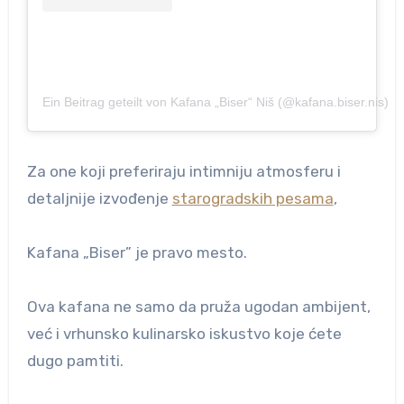
Ein Beitrag geteilt von Kafana „Biser“ Niš (@kafana.biser.nis)
Za one koji preferiraju intimniju atmosferu i
detaljnije izvođenje
starogradskih pesama
,
Kafana „Biser” je pravo mesto.
Ova kafana ne samo da pruža ugodan ambijent,
već i vrhunsko kulinarsko iskustvo koje ćete
dugo pamtiti.