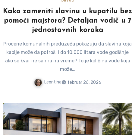
Saveti
Kako zameniti slavinu u kupatilu bez
pomoći majstora? Detaljan vodič u 7
jednostavnih koraka
Procene komunalnih preduzeća pokazuju da slavina koja
kaplje može da potroši i do 10.000 litara vode godišnje
ako se kvar ne sanira na vreme? To je količina vode koja
može…
Leontina
februar 26, 2026