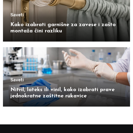
Saveti
Kako izabrati garnišne za zavese i zašto
montaža čini razliku
Saveti
Nitril, lateks ili vinil, kako izabrati prave
jednokratne zaštitne rukavice