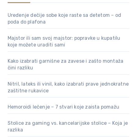
Uređenje dečije sobe koje raste sa detetom – od
poda do plafona
Majstor ili sam svoj majstor: popravke u kupatilu
koje možete uraditi sami
Kako izabrati garnišne za zavese i zašto montaža
čini razliku
Nitril, lateks ili vinil, kako izabrati prave jednokratne
zaštitne rukavice
Hemoroidi lečenje – 7 stvari koje zaista pomažu
Stolice za gaming vs. kancelarijske stolice – Koja je
razlika