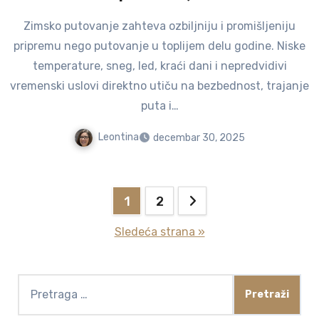
Zimsko putovanje zahteva ozbiljniju i promišljeniju
pripremu nego putovanje u toplijem delu godine. Niske
temperature, sneg, led, kraći dani i nepredvidivi
vremenski uslovi direktno utiču na bezbednost, trajanje
puta i…
Leontina
decembar 30, 2025
Paginacija
1
2
članaka
Sledeća strana »
Pretraga
za: