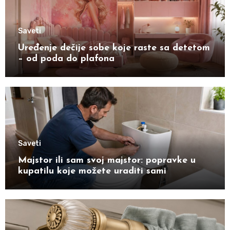
Saveti
Uređenje dečije sobe koje raste sa detetom
– od poda do plafona
Saveti
Majstor ili sam svoj majstor: popravke u
kupatilu koje možete uraditi sami