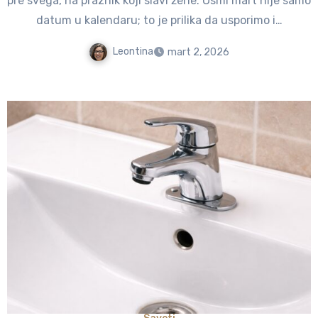
pre svega, na praznik koji slavi žene. Osmi mart nije samo
datum u kalendaru; to je prilika da usporimo i…
Leontina
mart 2, 2026