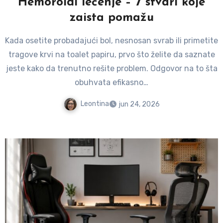
Hemoroidi lečenje – 7 stvari koje
zaista pomažu
Kada osetite probadajući bol, nesnosan svrab ili primetite
tragove krvi na toalet papiru, prvo što želite da saznate
jeste kako da trenutno rešite problem. Odgovor na to šta
obuhvata efikasno…
Leontina
jun 24, 2026