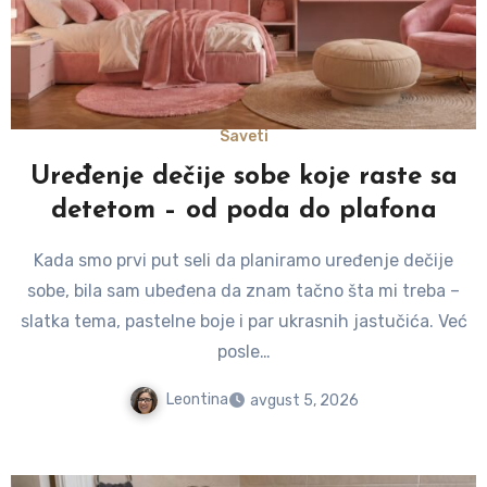
Saveti
Uređenje dečije sobe koje raste sa
detetom – od poda do plafona
Kada smo prvi put seli da planiramo uređenje dečije
sobe, bila sam ubeđena da znam tačno šta mi treba –
slatka tema, pastelne boje i par ukrasnih jastučića. Već
posle…
Leontina
avgust 5, 2026