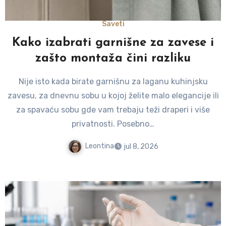
Saveti
Kako izabrati garnišne za zavese i
zašto montaža čini razliku
Nije isto kada birate garnišnu za laganu kuhinjsku
zavesu, za dnevnu sobu u kojoj želite malo elegancije ili
za spavaću sobu gde vam trebaju teži draperi i više
privatnosti. Posebno…
Leontina
jul 8, 2026