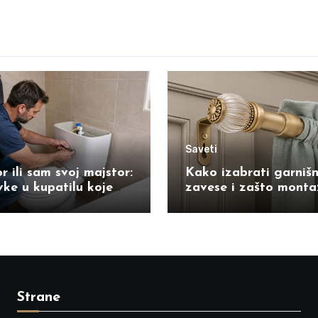
Saveti
r ili sam svoj majstor:
Kako izabrati garniš
ke u kupatilu koje
zavese i zašto montaž
 uraditi sami
razliku
Strane