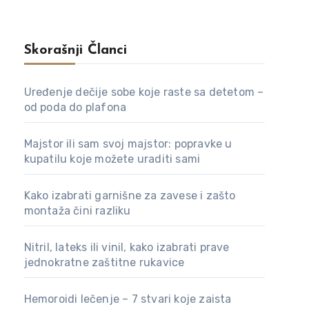
Skorašnji Članci
Uređenje dečije sobe koje raste sa detetom –
od poda do plafona
Majstor ili sam svoj majstor: popravke u
kupatilu koje možete uraditi sami
Kako izabrati garnišne za zavese i zašto
montaža čini razliku
Nitril, lateks ili vinil, kako izabrati prave
jednokratne zaštitne rukavice
Hemoroidi lečenje – 7 stvari koje zaista