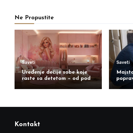
Ne Propustite
Saveti
Saveti
Uređenje dečije sobe koje
Majsto
raste sa detetom – od poda
poprav
do plafona
možete
Kontakt