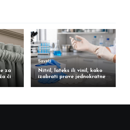
Saveti
ne za
Nitril, lateks ili vinil, kako
a čini
izabrati prave jednokratne
zaštitne rukavice