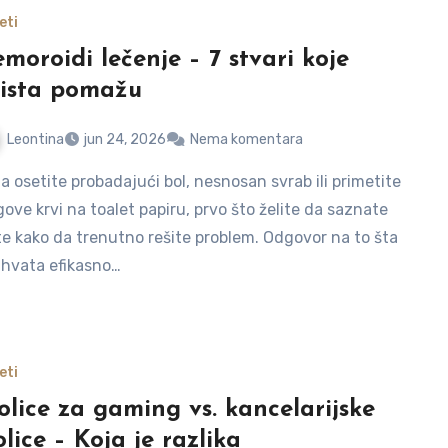
eti
moroidi lečenje – 7 stvari koje
ista pomažu
Leontina
jun 24, 2026
Nema komentara
gove krvi na toalet papiru, prvo što želite da saznate
te kako da trenutno rešite problem. Odgovor na to šta
hvata efikasno…
eti
olice za gaming vs. kancelarijske
olice – Koja je razlika