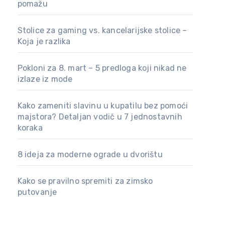
pomažu
Stolice za gaming vs. kancelarijske stolice –
Koja je razlika
Pokloni za 8. mart – 5 predloga koji nikad ne
izlaze iz mode
Kako zameniti slavinu u kupatilu bez pomoći
majstora? Detaljan vodič u 7 jednostavnih
koraka
8 ideja za moderne ograde u dvorištu
Kako se pravilno spremiti za zimsko
putovanje