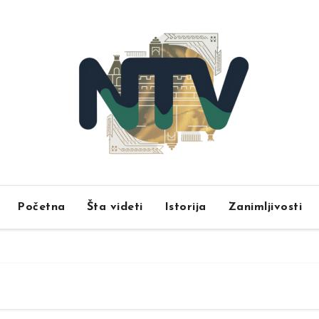
Početna
Šta videti
Istorija
Zanimljivosti