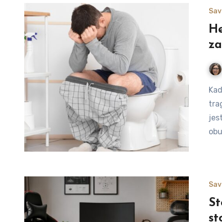
Sav
He
za
Kada osetite probadajući bol, nesnosan svrab ili primetite
tra
jes
obu
Sav
St
st