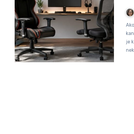
Ako kupujete stolicu za računar, razlika između gaming i
kan
je 
nek