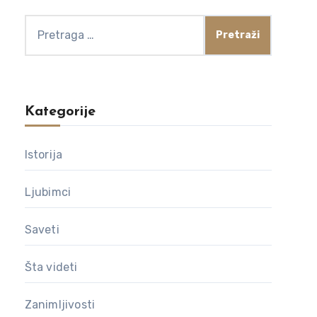
Pretraga
za:
Kategorije
Istorija
Ljubimci
Saveti
Šta videti
Zanimljivosti