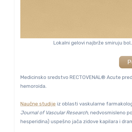
Lokalni gelovi najbrže smiruju bol
P
Medicinsko sredstvo RECTOVENAL® Acute predsta
hemoroida.
Naučne studije
iz oblasti vaskularne farmakologi
Journal of Vascular Research
, nedvosmisleno po
hesperidina) uspešno jača zidove kapilara i dra