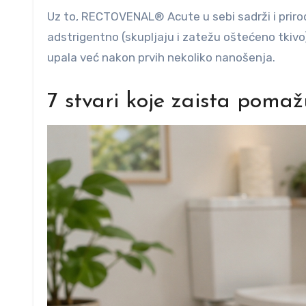
Uz to, RECTOVENAL® Acute u sebi sadrži i prirod
adstrigentno (skupljaju i zatežu oštećeno tkivo
upala već nakon prvih nekoliko nanošenja.
7 stvari koje zaista poma