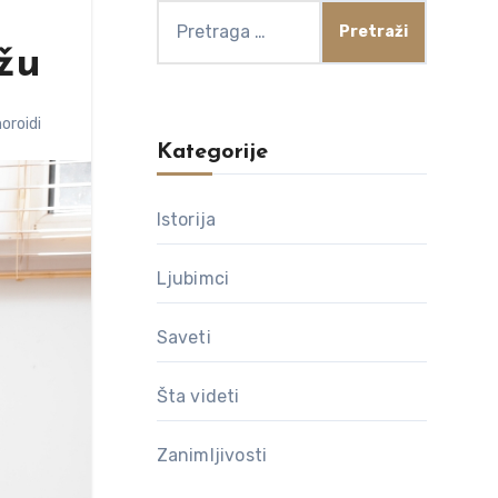
Pretraga
za:
ažu
oroidi
Kategorije
Istorija
Ljubimci
Saveti
Šta videti
Zanimljivosti