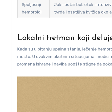
Spoljašnji
Jak i oštar bol, otok, intenzi
hemoroidi
tvrda i osetljiva kvržica oko 
Lokalni tretman koji delu
Kada su u pitanju upalna stanja, lečenje hemor
mesto. U ovakvim akutnim situacijama, medicins
promena ishrane i navika uopšte stigne da poka