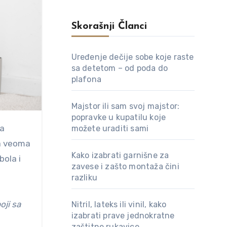
Skorašnji Članci
Uređenje dečije sobe koje raste
sa detetom – od poda do
plafona
Majstor ili sam svoj majstor:
popravke u kupatilu koje
možete uraditi sami
da veoma
Kako izabrati garnišne za
bola i
zavese i zašto montaža čini
razliku
oji sa
Nitril, lateks ili vinil, kako
izabrati prave jednokratne
zaštitne rukavice