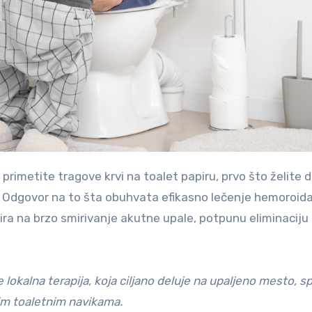
. Odgovor na to šta obuhvata efikasno lečenje hemoroi
sira na brzo smirivanje akutne upale, potpunu eliminaciju 
 lokalna terapija, koja ciljano deluje na upaljeno mesto, sp
m toaletnim navikama.