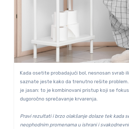
Kada osetite probadajući bol, nesnosan svrab ili primetite tragove krvi na toalet papiru, prvo što želite da
saznate jeste kako da trenutno rešite problem
je jasan: to je kombinovani pristup koji se foku
dugoročno sprečavanje krvarenja.
Pravi rezultati i brzo olakšanje dolaze tek kada se
neophodnim promenama u ishrani i svakodnevni