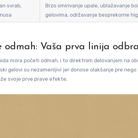
van svrab,
Brzo smirivanje upale, ublažavanje bo
anusa
gelovima, održavanje besprekorne hig
je odmah: Vaša prva linija odbr
oida mora početi odmah, i to direktnim delovanjem na ob
ki gelovi su nezamenljivi jer donose olakšanje pre nego
že svoje prve prave efekte.