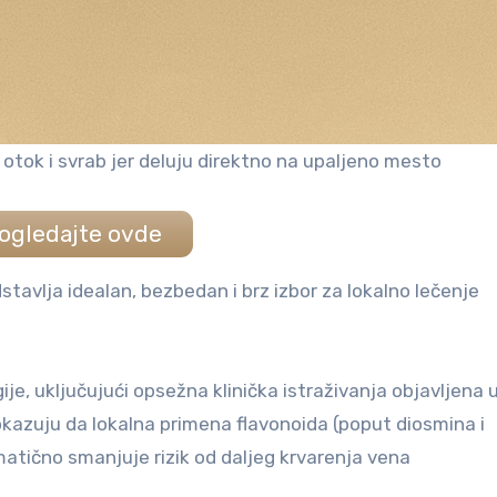
, otok i svrab jer deluju direktno na upaljeno mesto
ogledajte ovde
vlja idealan, bezbedan i brz izbor za lokalno lečenje
je, uključujući opsežna klinička istraživanja objavljena 
kazuju da lokalna primena flavonoida (poput diosmina i
matično smanjuje rizik od daljeg krvarenja vena