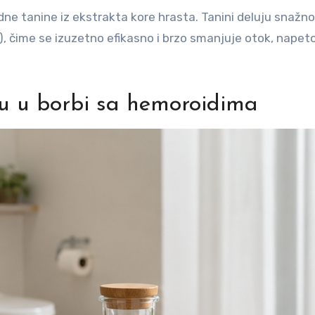
ne tanine iz ekstrakta kore hrasta. Tanini deluju snažno
), čime se izuzetno efikasno i brzo smanjuje otok, napeto
žu u borbi sa hemoroidima