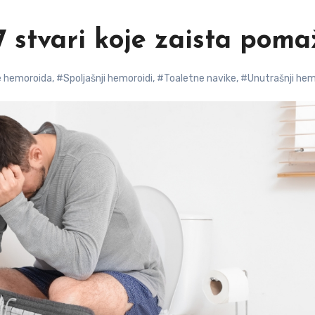
7 stvari koje zaista pom
e hemoroida
,
#Spoljašnji hemoroidi
,
#Toaletne navike
,
#Unutrašnji hem