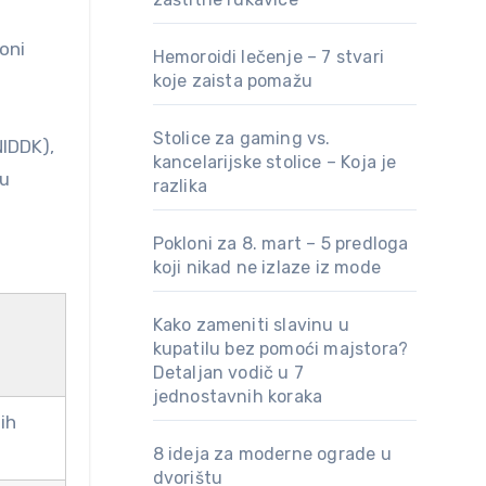
oni
Hemoroidi lečenje – 7 stvari
koje zaista pomažu
Stolice za gaming vs.
IDDK),
kancelarijske stolice – Koja je
ju
razlika
Pokloni za 8. mart – 5 predloga
koji nikad ne izlaze iz mode
Kako zameniti slavinu u
kupatilu bez pomoći majstora?
Detaljan vodič u 7
jednostavnih koraka
ih
8 ideja za moderne ograde u
dvorištu