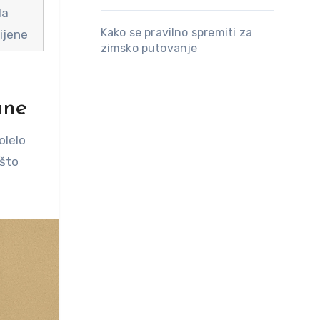
la
Kako se pravilno spremiti za
ijene
zimsko putovanje
ane
olelo
 što