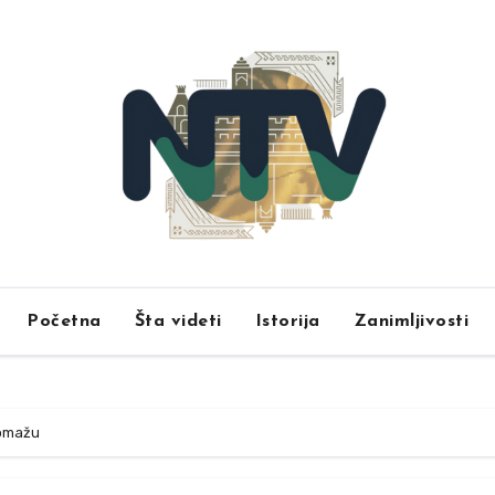
Početna
Šta videti
Istorija
Zanimljivosti
pomažu