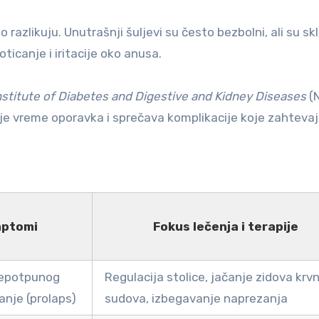
zlikuju. Unutrašnji šuljevi su često bezbolni, ali su skl
oticanje i iritacije oko anusa.
nstitute of Diabetes and Digestive and Kidney Diseases
(N
e vreme oporavka i sprečava komplikacije koje zahteva
imptomi
Fokus lečenja i terapije
nepotpunog
Regulacija stolice, jačanje zidova krvn
nje (prolaps)
sudova, izbegavanje naprezanja