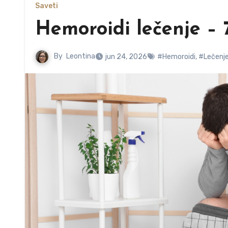
Saveti
Hemoroidi lečenje – 
By
Leontina
jun 24, 2026
#Hemoroidi
,
#Lečenj