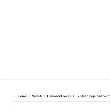
Skip
to
content
Home
Saveti
Hemoroidi lečenje – 7 stvari koje zaista 