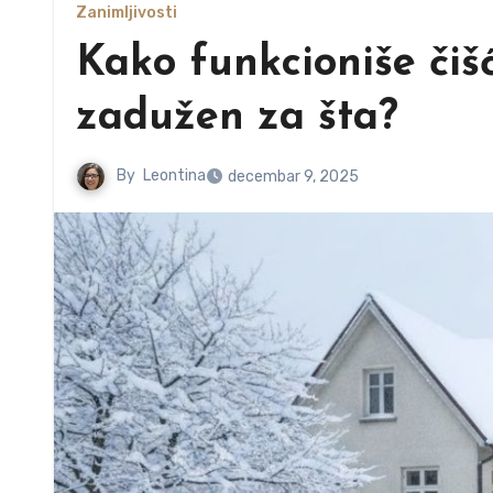
Zanimljivosti
Kako funkcioniše čišć
zadužen za šta?
By
Leontina
decembar 9, 2025