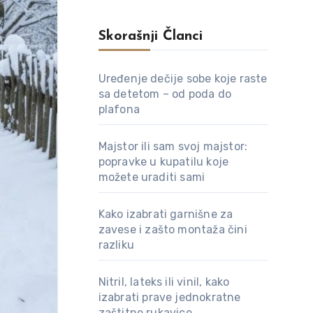
Skorašnji Članci
Uređenje dečije sobe koje raste
sa detetom – od poda do
plafona
Majstor ili sam svoj majstor:
popravke u kupatilu koje
možete uraditi sami
Kako izabrati garnišne za
zavese i zašto montaža čini
razliku
Nitril, lateks ili vinil, kako
izabrati prave jednokratne
zaštitne rukavice