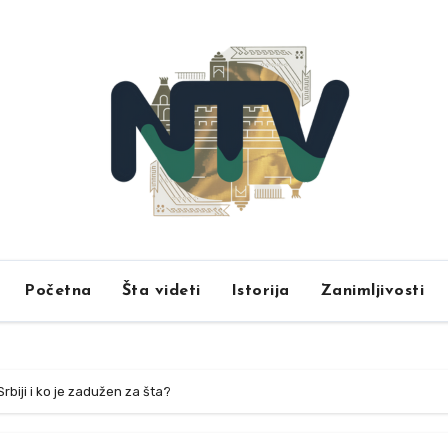
Početna
Šta videti
Istorija
Zanimljivosti
rbiji i ko je zadužen za šta?