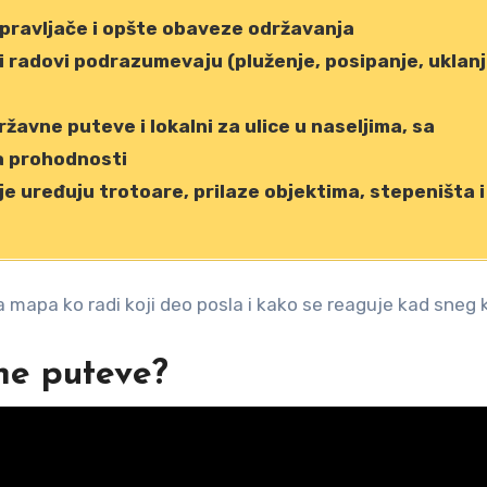
upravljače i opšte obaveze održavanja
ski radovi podrazumevaju (pluženje, posipanje, uklan
ržavne puteve i lokalni za ulice u naseljima, sa
a prohodnosti
e uređuju trotoare, prilaze objektima, stepeništa i
a mapa ko radi koji deo posla i kako se reaguje kad sneg 
ne puteve?