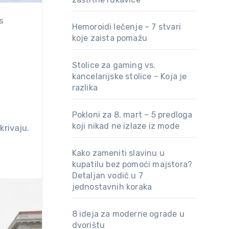
Hemoroidi lečenje – 7 stvari
koje zaista pomažu
Stolice za gaming vs.
kancelarijske stolice – Koja je
razlika
Pokloni za 8. mart – 5 predloga
koji nikad ne izlaze iz mode
krivaju.
Kako zameniti slavinu u
kupatilu bez pomoći majstora?
Detaljan vodič u 7
jednostavnih koraka
8 ideja za moderne ograde u
dvorištu