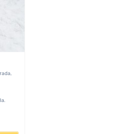
rada,
la.