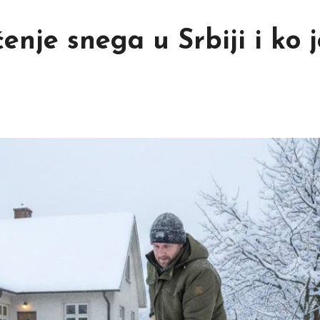
enje snega u Srbiji i ko j