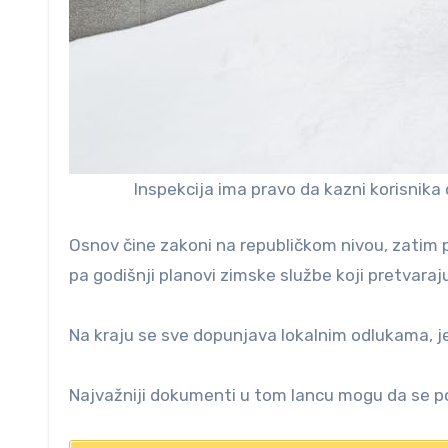
Inspekcija ima pravo da kazni korisnika 
Osnov čine zakoni na republičkom nivou, zatim pr
pa godišnji planovi zimske službe koji pretvaraj
Na kraju se sve dopunjava lokalnim odlukama, je
Najvažniji dokumenti u tom lancu mogu da se p