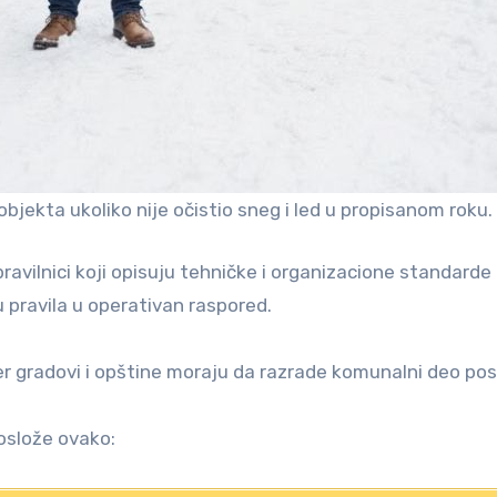
objekta ukoliko nije očistio sneg i led u propisanom roku.
avilnici koji opisuju tehničke i organizacione standarde 
u pravila u operativan raspored.
r gradovi i opštine moraju da razrade komunalni deo pos
oslože ovako: