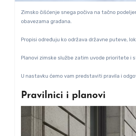
Zimsko čišćenje snega počiva na tačno podeljenim nadležnostima između države, gradova i opština, plus
obavezama građana.
Propisi određuju ko održava državne puteve, loka
Planovi zimske službe zatim uvode prioritete i
U nastavku ćemo vam predstaviti pravila i odgov
Pravilnici i planovi