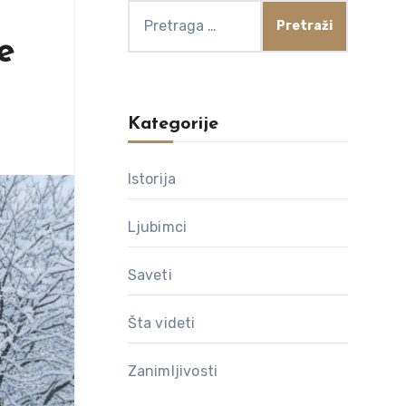
Pretraga
za:
e
Kategorije
Istorija
Ljubimci
Saveti
Šta videti
Zanimljivosti