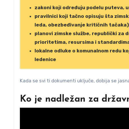
zakoni koji određuju podelu puteva, 
pravilnici koji tačno opisuju šta zim
leda, obezbeđivanje kritičnih tačaka)
planovi zimske službe, republički za d
prioritetima, resursima i standardim
lokalne odluke o komunalnom redu koj
ledenice
Kada se svi ti dokumenti uključe, dobija se jasn
Ko je nadležan za držav