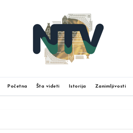
Početna
Šta videti
Istorija
Zanimljivosti
u