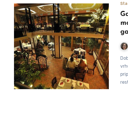
Šta 
Gd
mo
ga
Dobrodošli u Niš, grad prepun istorije, kulture i, naravno,
vrh
pri
res