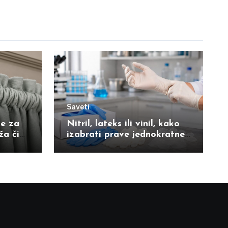
Saveti
ne za
Nitril, lateks ili vinil, kako
a čini
izabrati prave jednokratne
zaštitne rukavice