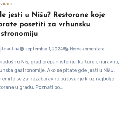
videti
e jesti u Nišu? Restorane koje
rate posetiti za vrhunsku
stronomiju
Leontina
septembar 1, 2024
Nema komentara
unske gastronomije. Ako se pitate gde jesti u Nišu,
premite se za nezaboravno putovanje kroz najbolje
torane u gradu. Poznati po…