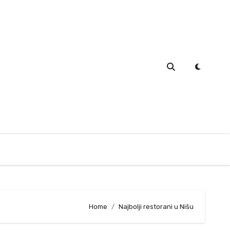
Home
Najbolji restorani u Nišu