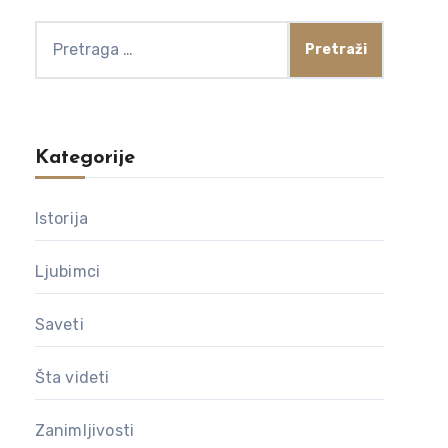
Pretraga
za:
Kategorije
Istorija
Ljubimci
Saveti
Šta videti
Zanimljivosti