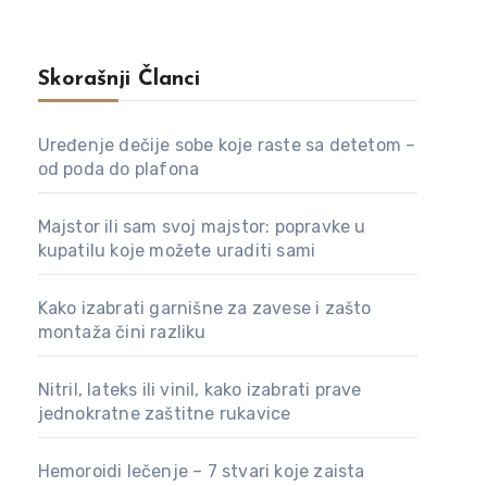
Skorašnji Članci
Uređenje dečije sobe koje raste sa detetom –
od poda do plafona
Majstor ili sam svoj majstor: popravke u
kupatilu koje možete uraditi sami
Kako izabrati garnišne za zavese i zašto
montaža čini razliku
Nitril, lateks ili vinil, kako izabrati prave
jednokratne zaštitne rukavice
Hemoroidi lečenje – 7 stvari koje zaista