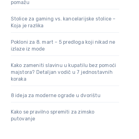
pomažu
Stolice za gaming vs. kancelarijske stolice –
Koja je razlika
Pokloni za 8. mart – 5 predloga koji nikad ne
izlaze iz mode
Kako zameniti slavinu u kupatilu bez pomoći
majstora? Detaljan vodič u 7 jednostavnih
koraka
8 ideja za moderne ograde u dvorištu
Kako se pravilno spremiti za zimsko
putovanje