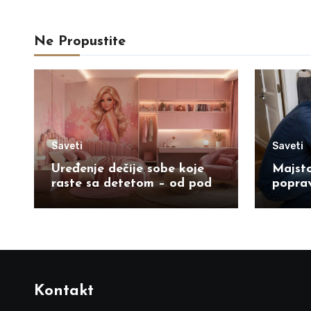
Ne Propustite
Saveti
Saveti
Uređenje dečije sobe koje
Majsto
raste sa detetom – od poda
poprav
do plafona
možete
Kontakt