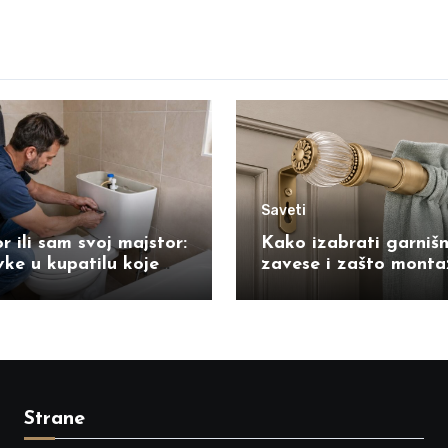
Saveti
r ili sam svoj majstor:
Kako izabrati garniš
ke u kupatilu koje
zavese i zašto montaž
 uraditi sami
razliku
Strane